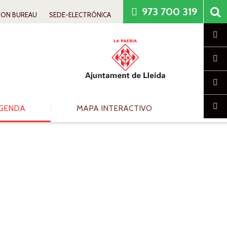
973 700 319
ION BUREAU
SEDE-ELECTRÓNICA
Cl
GENDA
MAPA INTERACTIVO