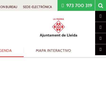
973 700 319
ION BUREAU
SEDE-ELECTRÓNICA
Cl
GENDA
MAPA INTERACTIVO