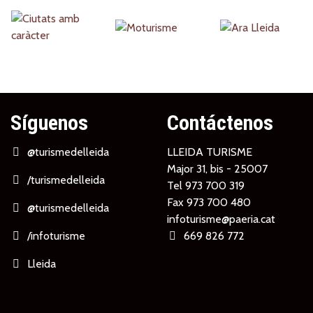
Partners
Síguenos
Contáctenos
@turismedelleida
LLEIDA TURISME
Major 31, bis - 25007
/turismedelleida
Tel
973 700 319
Fax 973 700 480
@turismedelleida
infoturisme@paeria.cat
/infoturisme
669 826 772
Lleida