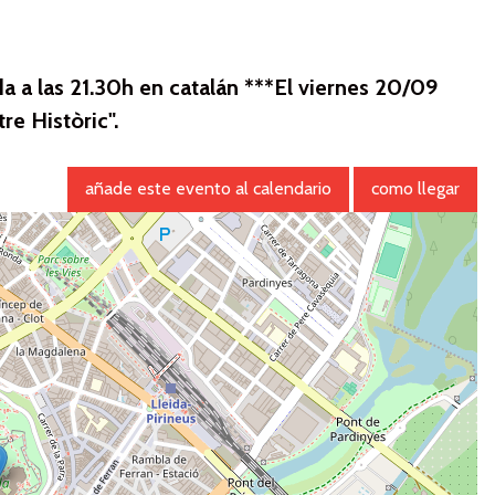
da a las 21.30h en catalán ***El viernes 20/09
re Històric".
añade este evento al calendario
como llegar