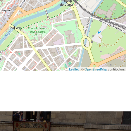
Leaflet
| ©
OpenStreetMap
contributors