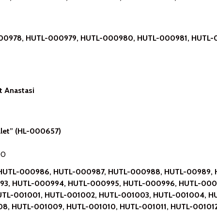
00978, HUTL-000979, HUTL-000980, HUTL-000981, HUTL-
t Anastasi
alet” (HL-000657)
00
a (HUTL-000986, HUTL-000987, HUTL-000988, HUTL-00989,
93, HUTL-000994, HUTL-000995, HUTL-000996, HUTL-000
TL-001001, HUTL-001002, HUTL-001003, HUTL-001004, H
8, HUTL-001009, HUTL-001010, HUTL-001011, HUTL-001012