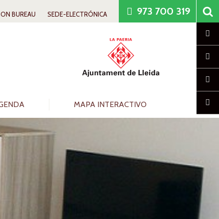
973 700 319
ION BUREAU
SEDE-ELECTRÓNICA
Cl
GENDA
MAPA INTERACTIVO