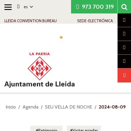
973 700 319
es
Alternar
Saltar al contenido
Saltar a la navegación
Información de contacto
navegación
Cl
LLEIDA CONVENTION BUREAU
SEDE-ELECTRÓNICA
Alte
nav
Usted
Inicio
Agenda
SEU VELLA DE NOCHE
2024-08-09
está
aquí:
Patrimonio
Visitas guiadas