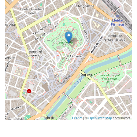
Leaflet
| ©
OpenStreetMap
contributors