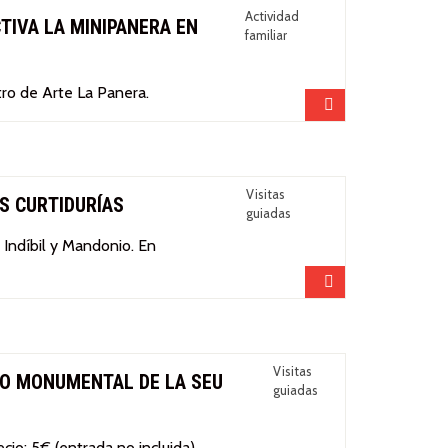
Actividad
CTIVA LA MINIPANERA EN
familiar
tro de Arte La Panera.
Compartir
Visitas
AS CURTIDURÍAS
guiadas
ndíbil y Mandonio. En
Compartir
Visitas
TO MONUMENTAL DE LA SEU
guiadas
recio: 5€ (entrada no incluida).