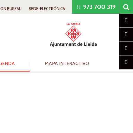
973 700 319
ION BUREAU
SEDE-ELECTRÓNICA
Cl
GENDA
MAPA INTERACTIVO