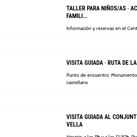
TALLER PARA NIÑOS/AS · A
FAMILI...
Información y reservas en el Cen
VISITA GUIADA · RUTA DE L
Punto de encuentro: Monumento I
castellano
VISITA GUIADA AL CONJUN
VELLA
Horario: a las 11h y a las 12:30h. P