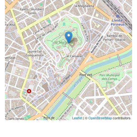
Leaflet
| ©
OpenStreetMap
contributors