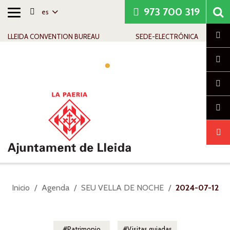
973 700 319
es
Alternar
Saltar al contenido
Saltar a la navegación
Información de contacto
navegación
Cl
LLEIDA CONVENTION BUREAU
SEDE-ELECTRÓNICA
Alte
nav
Usted
Inicio
Agenda
SEU VELLA DE NOCHE
2024-07-12
está
aquí:
Patrimonio
Visitas guiadas