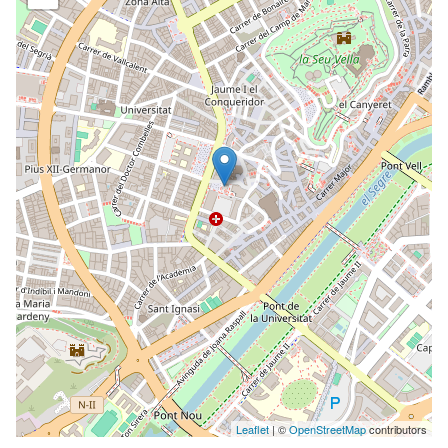
Leaflet
| ©
OpenStreetMap
contributors