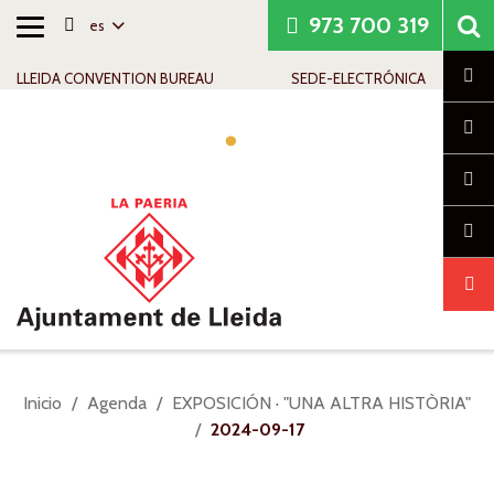
973 700 319
es
Alternar
Saltar al contenido
Saltar a la navegación
Información de contacto
navegación
Cl
LLEIDA CONVENTION BUREAU
SEDE-ELECTRÓNICA
Alte
nav
Usted
Inicio
Agenda
EXPOSICIÓN · "UNA ALTRA HISTÒRIA"
está
2024-09-17
aquí: