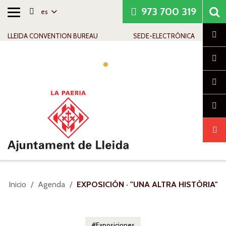
973 700 319
es
Alternar
Saltar al contenido
Saltar a la navegación
Información de contacto
navegación
Cl
LLEIDA CONVENTION BUREAU
SEDE-ELECTRÓNICA
Alte
nav
Usted
Inicio
Agenda
EXPOSICIÓN · "UNA ALTRA HISTÒRIA"
está
aquí:
Exposiciones