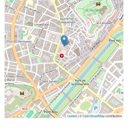
Leaflet
| ©
OpenStreetMap
contributors