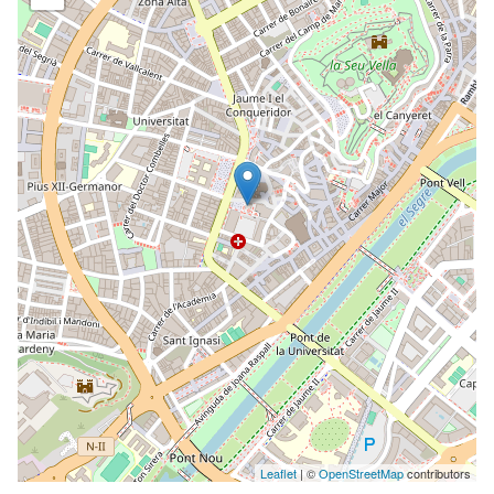
Leaflet
| ©
OpenStreetMap
contributors