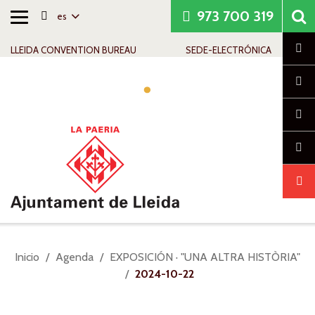
973 700 319
es
Alternar
Saltar al contenido
Saltar a la navegación
Información de contacto
navegación
Cl
LLEIDA CONVENTION BUREAU
SEDE-ELECTRÓNICA
Alte
nav
Usted
Inicio
Agenda
EXPOSICIÓN · "UNA ALTRA HISTÒRIA"
está
2024-10-22
aquí: