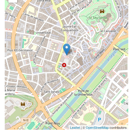
Leaflet
| ©
OpenStreetMap
contributors