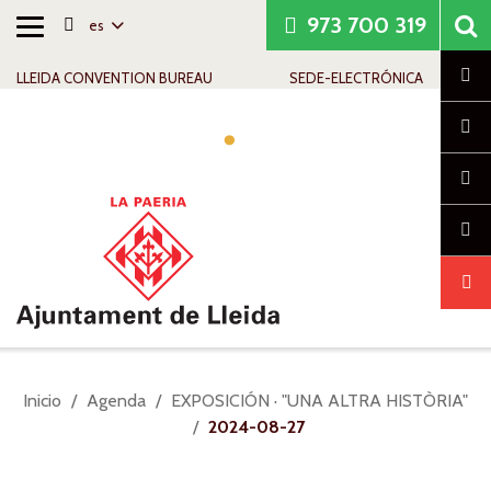
973 700 319
es
Alternar
Saltar al contenido
Saltar a la navegación
Información de contacto
navegación
Cl
LLEIDA CONVENTION BUREAU
SEDE-ELECTRÓNICA
Alte
nav
Usted
Inicio
Agenda
EXPOSICIÓN · "UNA ALTRA HISTÒRIA"
está
2024-08-27
aquí: