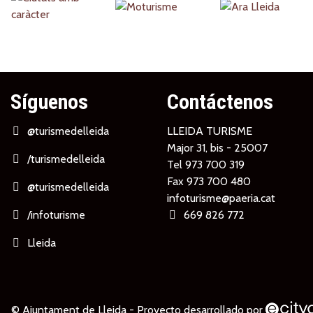
Partners
Síguenos
Contáctenos
@turismedelleida
LLEIDA TURISME
Major 31, bis - 25007
/turismedelleida
Tel
973 700 319
Fax 973 700 480
@turismedelleida
infoturisme@paeria.cat
/infoturisme
669 826 772
Lleida
© Ajuntament de Lleida -
Proyecto desarrollado por