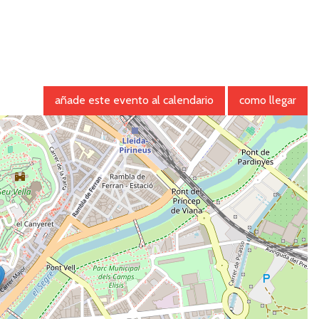
añade este evento al calendario
como llegar