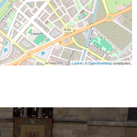
Leaflet
| ©
OpenStreetMap
contributors