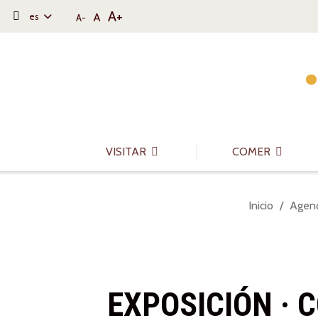
A+
A
es
A-
Saltar al contenido
Saltar a la navegación
Información de contacto
VISITAR
COMER
Usted
Inicio
Agen
está
aquí:
EXPOSICIÓN · 