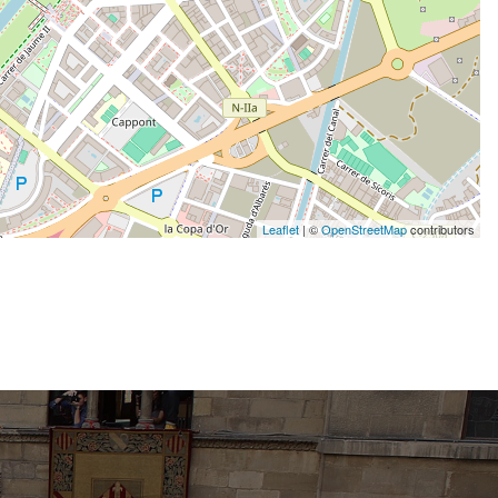
Leaflet
| ©
OpenStreetMap
contributors