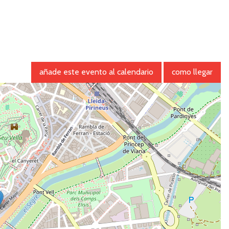
añade este evento al calendario
como llegar