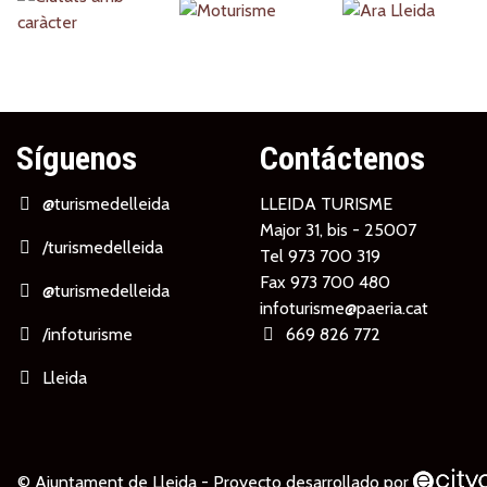
Partners
Síguenos
Contáctenos
@turismedelleida
LLEIDA TURISME
Major 31, bis - 25007
/turismedelleida
Tel
973 700 319
Fax 973 700 480
@turismedelleida
infoturisme@paeria.cat
/infoturisme
669 826 772
Lleida
© Ajuntament de Lleida -
Proyecto desarrollado por