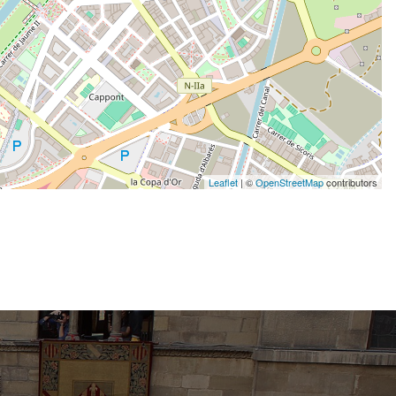
Leaflet
| ©
OpenStreetMap
contributors