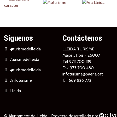
Partners
Síguenos
Contáctenos
@turismedelleida
LLEIDA TURISME
Major 31, bis - 25007
/turismedelleida
Tel
973 700 319
Fax 973 700 480
@turismedelleida
infoturisme@paeria.cat
/infoturisme
669 826 772
Lleida
© Ajuntament de Lleida -
Proyecto desarrollado por