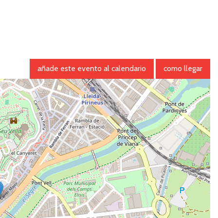
añade este evento al calendario
como llegar