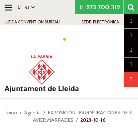
973 700 319
es
Alternar
Saltar al contenido
Saltar a la navegación
Información de contacto
navegación
Cl
LLEIDA CONVENTION BUREAU
SEDE-ELECTRÓNICA
Alte
nav
Usted
Inicio
Agenda
EXPOSICIÓN · MURMURACIONES DE X
está
AVIER MARRADES
2023-10-16
aquí: