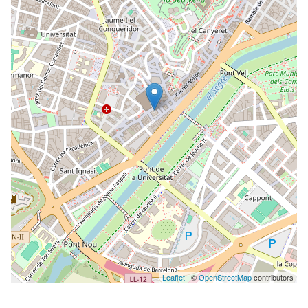
Leaflet
| ©
OpenStreetMap
contributors