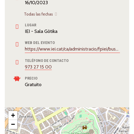
16/10/2023
Todas las fechas
LUGAR
IEI - Sala Gòtika
WEB DEL EVENTO
https://www.iei.cat/ca/administracio/fpiei/buscador/110789/murmuracions-de-xavier-marrades/3278.html
TELÉFONO DE CONTACTO
973 27 15 00
PRECIO
Gratuito
+
−