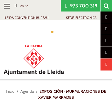
973 700 319
es
Alternar
Saltar al contenido
Saltar a la navegación
Información de contacto
navegación
Cl
LLEIDA CONVENTION BUREAU
SEDE-ELECTRÓNICA
Alte
nav
Usted
Inicio
Agenda
EXPOSICIÓN · MURMURACIONES DE
está
XAVIER MARRADES
aquí: