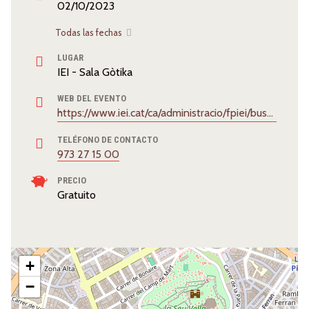
02/10/2023
Todas las fechas
LUGAR
IEI - Sala Gòtika
WEB DEL EVENTO
https://www.iei.cat/ca/administracio/fpiei/buscador/110789/murmuracions-de-xavier-marrades/3278.html
TELÉFONO DE CONTACTO
973 27 15 00
PRECIO
Gratuito
+
−