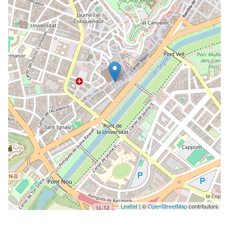
Leaflet
| ©
OpenStreetMap
contributors