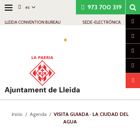
973 700 319
es
Alternar
Saltar al contenido
Saltar a la navegación
Información de contacto
navegación
Cl
LLEIDA CONVENTION BUREAU
SEDE-ELECTRÓNICA
Alte
nav
Usted
Inicio
Agenda
VISITA GUIADA · LA CIUDAD DEL
está
AGUA
aquí: