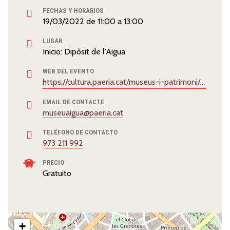
FECHAS Y HORARIOS
19/03/2022
de
11:00
a
13:00
LUGAR
Inicio: Dipòsit de l'Aigua
WEB DEL EVENTO
https://cultura.paeria.cat/museus-i-patrimoni/museu-de-laigua
EMAIL DE CONTACTE
museuaigua@paeria.cat
TELÉFONO DE CONTACTO
973 211 992
PRECIO
Gratuito
+