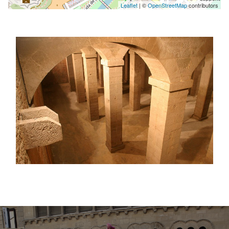
Leaflet
| ©
OpenStreetMap
contributors