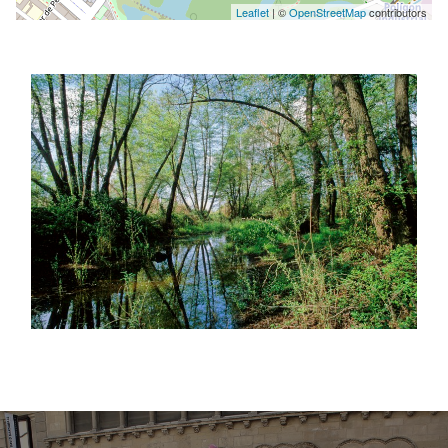
Leaflet
| ©
OpenStreetMap
contributors