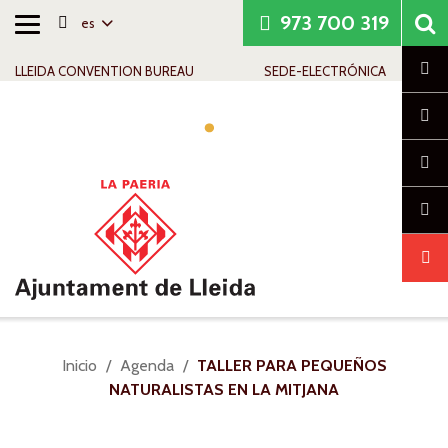
973 700 319
es
Alternar
Saltar al contenido
Saltar a la navegación
Información de contacto
navegación
Cl
LLEIDA CONVENTION BUREAU
SEDE-ELECTRÓNICA
Alte
nav
Usted
Inicio
Agenda
TALLER PARA PEQUEÑOS
está
NATURALISTAS EN LA MITJANA
aquí: