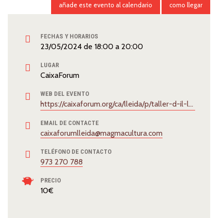
añade este evento al calendario
como llegar
FECHAS Y HORARIOS
23/05/2024
de
18:00
a
20:00
LUGAR
CaixaForum
WEB DEL EVENTO
https://caixaforum.org/ca/lleida/p/taller-d-il-lustracio-cientifica-els-insectes_a170307468
EMAIL DE CONTACTE
caixaforumlleida@magmacultura.com
TELÉFONO DE CONTACTO
973 270 788
PRECIO
10€