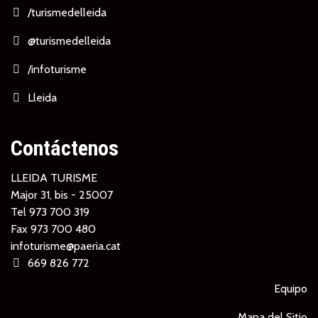
/turismedelleida
@turismedelleida
/infoturisme
Lleida
Contáctenos
LLEIDA TURISME
Major 31, bis - 25007
Tel
973 700 319
Fax 973 700 480
infoturisme@paeria.cat
669 826 772
Equipo
Mapa del Sitio