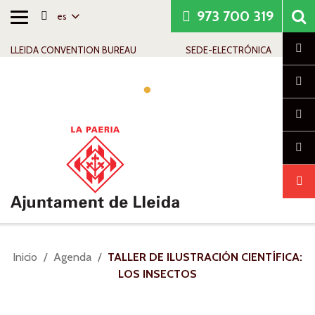
973 700 319
es
Alternar
Saltar al contenido
Saltar a la navegación
Información de contacto
navegación
Cl
LLEIDA CONVENTION BUREAU
SEDE-ELECTRÓNICA
Alte
nav
Usted
Inicio
Agenda
TALLER DE ILUSTRACIÓN CIENTÍFICA:
está
LOS INSECTOS
aquí: