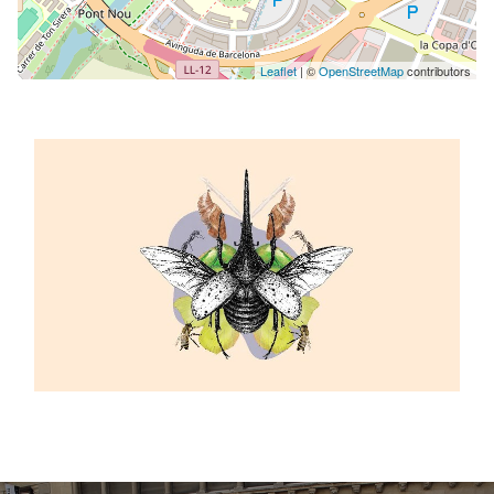
Leaflet
| ©
OpenStreetMap
contributors