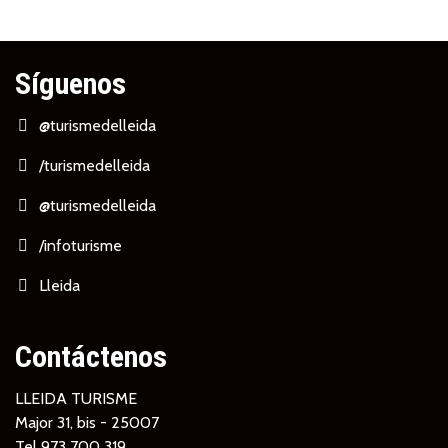
Síguenos
@turismedelleida
/turismedelleida
@turismedelleida
/infoturisme
Lleida
Contáctenos
LLEIDA TURISME
Major 31, bis - 25007
Tel
973 700 319