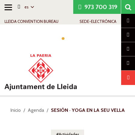
973 700 319
es
Alternar
Saltar al contenido
Saltar a la navegación
Información de contacto
navegación
Cl
LLEIDA CONVENTION BUREAU
SEDE-ELECTRÓNICA
Alte
nav
Usted
Inicio
Agenda
SESIÓN · YOGA EN LA SEU VELLA
está
aquí:
Actividades