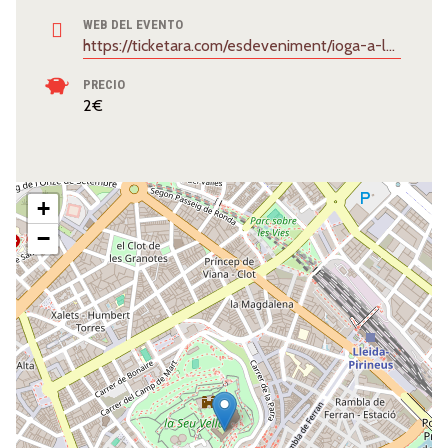
WEB DEL EVENTO
https://ticketara.com/esdeveniment/ioga-a-la-seu-vella/6329
PRECIO
2€
+
−