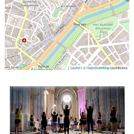
Leaflet
| ©
OpenStreetMap
contributors