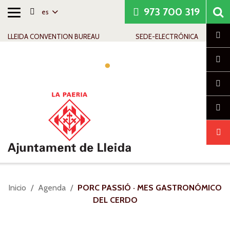
973 700 319
es
Alternar
Saltar al contenido
Saltar a la navegación
Información de contacto
navegación
Cl
LLEIDA CONVENTION BUREAU
SEDE-ELECTRÓNICA
Alte
nav
Usted
Inicio
Agenda
PORC PASSIÓ · MES GASTRONÓMICO
está
DEL CERDO
aquí: