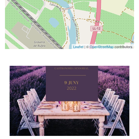
Leaflet
| ©
OpenStreetMap
contributors