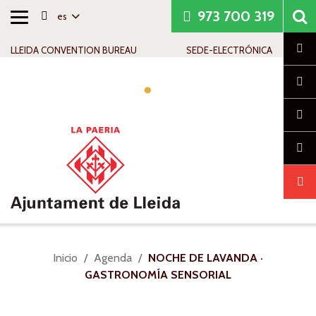
973 700 319
es
Alternar
Saltar al contenido
Saltar a la navegación
Información de contacto
navegación
Cl
LLEIDA CONVENTION BUREAU
SEDE-ELECTRÓNICA
Alte
nav
Usted
Inicio
Agenda
NOCHE DE LAVANDA ·
está
GASTRONOMÍA SENSORIAL
aquí: