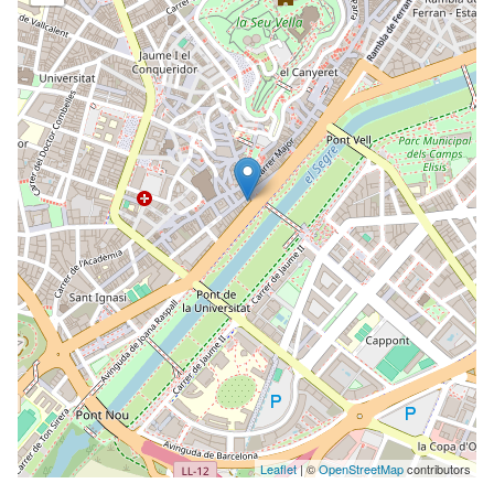
Leaflet
| ©
OpenStreetMap
contributors