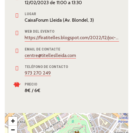
12/02/2023
de
11:00
a
13:30
LUGAR
CaixaForum Lleida (Av. Blondel, 3)
WEB DEL EVENTO
https://firatitelles.blogspot.com/2022/12/joc-al-ninot-2023.html
EMAIL DE CONTACTE
centre@titelleslleida.com
TELÉFONO DE CONTACTO
973 270 249
PRECIO
8€ / 6€
+
−