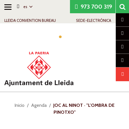
973 700 319
es
Alternar
Saltar al contenido
Saltar a la navegación
Información de contacto
navegación
Cl
LLEIDA CONVENTION BUREAU
SEDE-ELECTRÓNICA
Alte
nav
Usted
Inicio
Agenda
JOC AL NINOT · "L'OMBRA DE
está
PINOTXO"
aquí: