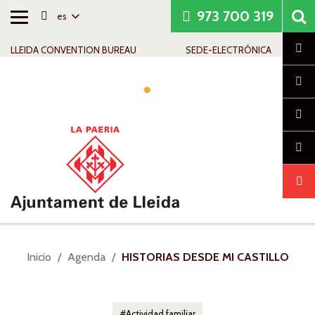
973 700 319
es
Alternar
Saltar al contenido
Saltar a la navegación
Información de contacto
navegación
Cl
LLEIDA CONVENTION BUREAU
SEDE-ELECTRÓNICA
Alte
nav
Usted
Inicio
Agenda
HISTORIAS DESDE MI CASTILLO
está
aquí:
Actividad familiar