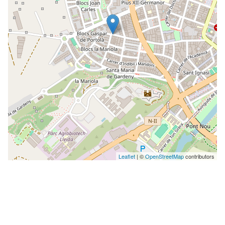
Leaflet
| ©
OpenStreetMap
contributors