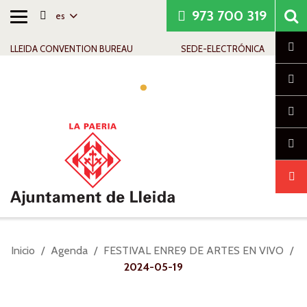
973 700 319
es
Alternar
Saltar al contenido
Saltar a la navegación
Información de contacto
navegación
Cl
LLEIDA CONVENTION BUREAU
SEDE-ELECTRÓNICA
Alte
nav
Usted
Inicio
Agenda
FESTIVAL ENRE9 DE ARTES EN VIVO
está
2024-05-19
aquí: