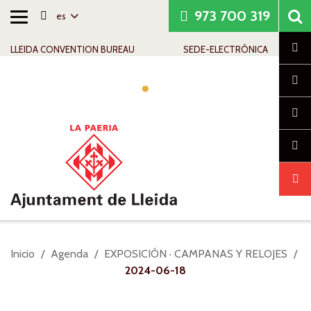
973 700 319
es
Alternar
Saltar al contenido
Saltar a la navegación
Información de contacto
navegación
Cl
LLEIDA CONVENTION BUREAU
SEDE-ELECTRÓNICA
Alte
nav
Usted
Inicio
Agenda
EXPOSICIÓN · CAMPANAS Y RELOJES
está
2024-06-18
aquí: