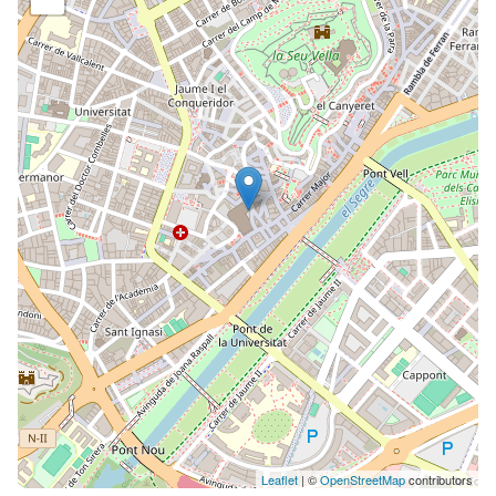
Leaflet
| ©
OpenStreetMap
contributors