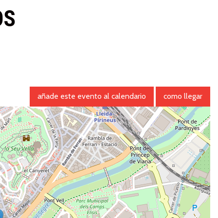
OS
añade este evento al calendario
como llegar