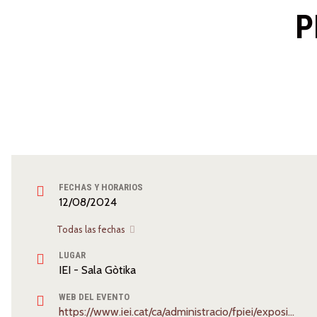
P
FECHAS Y HORARIOS
12/08/2024
Todas las fechas
LUGAR
IEI - Sala Gòtika
WEB DEL EVENTO
https://www.iei.cat/ca/administracio/fpiei/exposicions/110789/absurda-desconcierto-i-carcome-cinc-personatges-autentics/3459.html