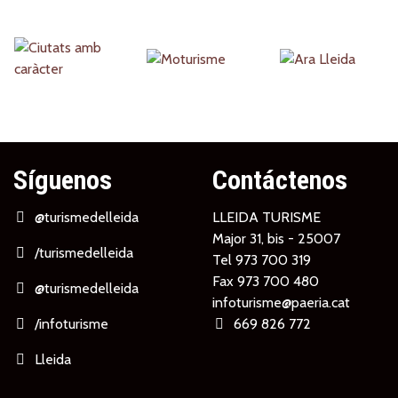
Partners
Síguenos
Contáctenos
@turismedelleida
LLEIDA TURISME
Major 31, bis - 25007
/turismedelleida
Tel
973 700 319
Fax 973 700 480
@turismedelleida
infoturisme@paeria.cat
/infoturisme
669 826 772
Lleida