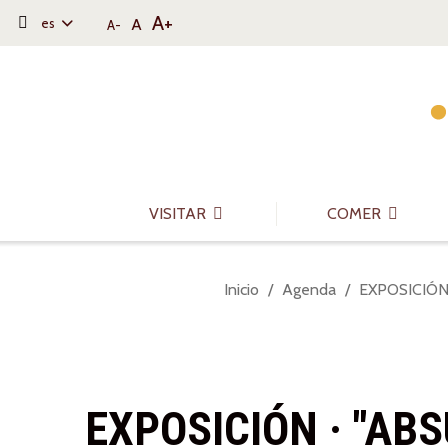
A+
A
es
A-
Saltar al contenido
Saltar a la navegación
Información de contacto
VISITAR
COMER
Usted
Inicio
Agenda
EXPOSICIÓN
está
aquí:
EXPOSICIÓN · "AB