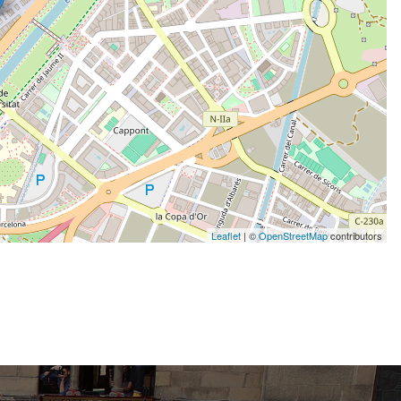
Leaflet
| ©
OpenStreetMap
contributors