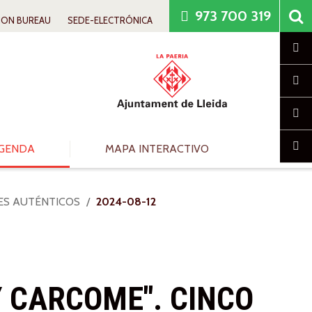
973 700 319
ION BUREAU
SEDE-ELECTRÓNICA
Cl
GENDA
MAPA INTERACTIVO
JES AUTÉNTICOS
2024-08-12
Y CARCOME". CINCO