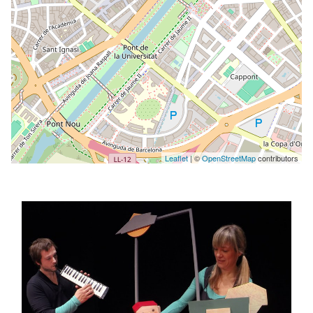
Leaflet
| ©
OpenStreetMap
contributors