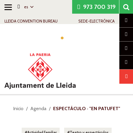
973 700 319
es
Alternar
Saltar al contenido
Saltar a la navegación
Información de contacto
navegación
Cl
LLEIDA CONVENTION BUREAU
SEDE-ELECTRÓNICA
Alte
nav
Usted
Inicio
Agenda
ESPECTÁCULO · "EN PATUFET"
está
aquí:
Actividad familiar
Teatro y espectáculos