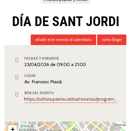
DÍA DE SANT JORDI
añade este evento al calendario
como llegar
FECHAS Y HORARIOS
23/04/2026
de
09:00
a
21:00
LUGAR
Av. Francesc Macià
WEB DEL EVENTO
https://cultura.paeria.cat/ca/recursos/programa-sant-jordi-2026.pdf
+