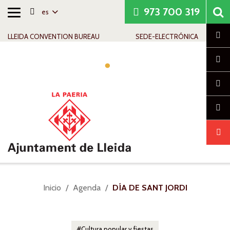
973 700 319
es
Alternar
Saltar al contenido
Saltar a la navegación
Información de contacto
navegación
Cl
LLEIDA CONVENTION BUREAU
SEDE-ELECTRÓNICA
Alte
nav
Usted
Inicio
Agenda
DÍA DE SANT JORDI
está
aquí:
Cultura popular y fiestas