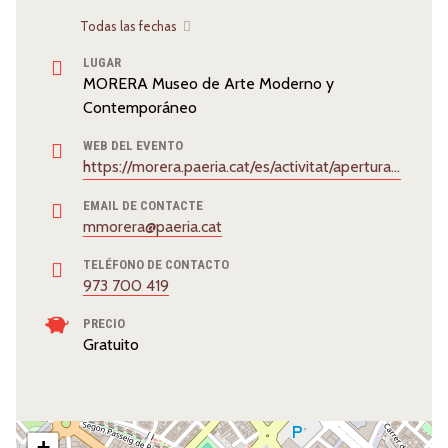
Todas las fechas
LUGAR
MORERA Museo de Arte Moderno y
Contemporáneo
WEB DEL EVENTO
https://morera.paeria.cat/es/activitat/apertura-de-puertas-descubre-el-morera/
EMAIL DE CONTACTE
mmorera@paeria.cat
TELÉFONO DE CONTACTO
973 700 419
PRECIO
Gratuito
+