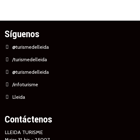
Síguenos
@turismedelleida
/turismedelleida
@turismedelleida
/infoturisme
Lleida
Contáctenos
LLEIDA TURISME
Major 31, bis - 25007