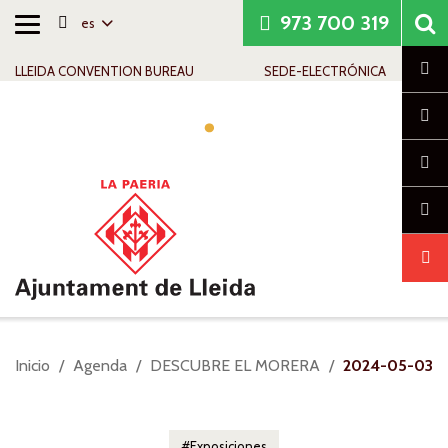
973 700 319
es
Alternar
Saltar al contenido
Saltar a la navegación
Información de contacto
navegación
Cl
LLEIDA CONVENTION BUREAU
SEDE-ELECTRÓNICA
Alte
nav
Usted
Inicio
Agenda
DESCUBRE EL MORERA
2024-05-03
está
aquí:
Exposiciones