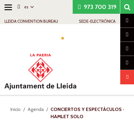
973 700 319
es
Alternar
Saltar al contenido
Saltar a la navegación
Información de contacto
navegación
Cl
LLEIDA CONVENTION BUREAU
SEDE-ELECTRÓNICA
Alte
nav
Usted
Inicio
Agenda
CONCIERTOS Y ESPECTÁCULOS ·
está
HAMLET SOLO
aquí: