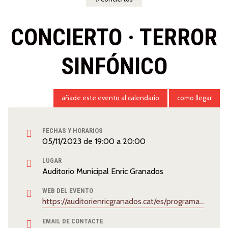
CONCIERTO · TERROR
SINFÓNICO
añade este evento al calendario
como llegar
FECHAS Y HORARIOS
05/11/2023
de
19:00
a
20:00
LUGAR
Auditorio Municipal Enric Granados
WEB DEL EVENTO
https://auditorienricgranados.cat/es/programacio/terror-simfonic-banda-municipal-de-lleida/
EMAIL DE CONTACTE