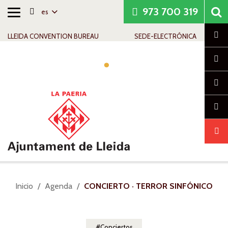
973 700 319
es
Alternar
Saltar al contenido
Saltar a la navegación
Información de contacto
navegación
Cl
LLEIDA CONVENTION BUREAU
SEDE-ELECTRÓNICA
Alte
nav
Usted
Inicio
Agenda
CONCIERTO · TERROR SINFÓNICO
está
aquí:
Conciertos