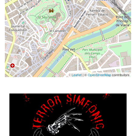
Leaflet
| ©
OpenStreetMap
contributors