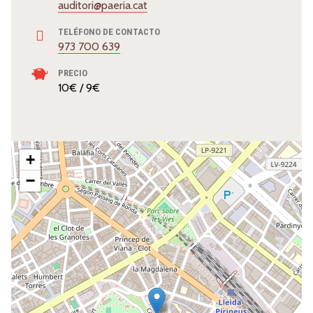
auditori@paeria.cat
TELÉFONO DE CONTACTO
973 700 639
PRECIO
10€ / 9€
+
−