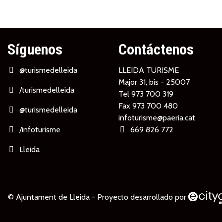
Síguenos
Contáctenos
@turismedelleida
LLEIDA TURISME
Major 31, bis - 25007
/turismedelleida
Tel
973 700 319
Fax 973 700 480
@turismedelleida
infoturisme@paeria.cat
/infoturisme
669 826 772
Lleida
© Ajuntament de Lleida -
Proyecto desarrollado por