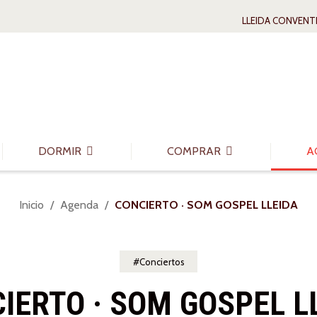
LLEIDA CONVENT
DORMIR
COMPRAR
A
Usted
Inicio
Agenda
CONCIERTO · SOM GOSPEL LLEIDA
está
aquí:
Conciertos
IERTO · SOM GOSPEL L