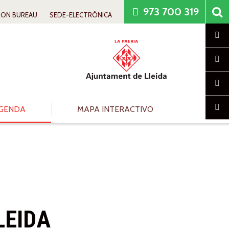
973 700 319
ION BUREAU
SEDE-ELECTRÓNICA
Cl
GENDA
MAPA INTERACTIVO
LEIDA