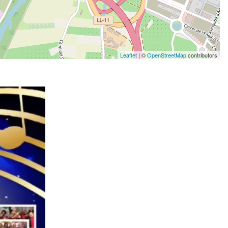
Leaflet
| ©
OpenStreetMap
contributors