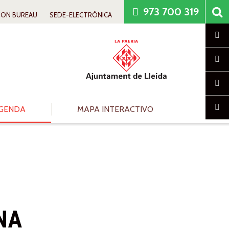
973 700 319
ION BUREAU
SEDE-ELECTRÓNICA
Cl
GENDA
MAPA INTERACTIVO
NA