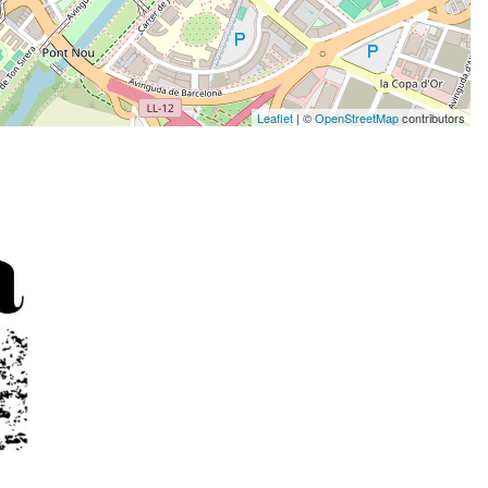
Leaflet
| ©
OpenStreetMap
contributors