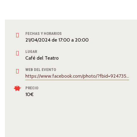
FECHAS Y HORARIOS
21/04/2024
de
17:00
a
20:00
LUGAR
Café del Teatro
WEB DEL EVENTO
https://www.facebook.com/photo/?fbid=924735672993729&set=a.137581201709184&locale=es_ES
PRECIO
10€