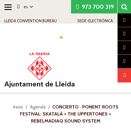
973 700 319
es
Alternar
Saltar al contenido
Saltar a la navegación
Información de contacto
navegación
Cl
LLEIDA CONVENTION BUREAU
SEDE-ELECTRÓNICA
Alte
nav
Usted
Inicio
Agenda
CONCIERTO · PONENT ROOTS
está
FESTIVAL: SKATALÀ + THE UPPERTONES +
aquí:
REBELMADIAQ SOUND SYSTEM