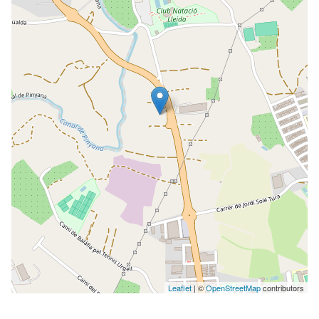
Leaflet
| ©
OpenStreetMap
contributors