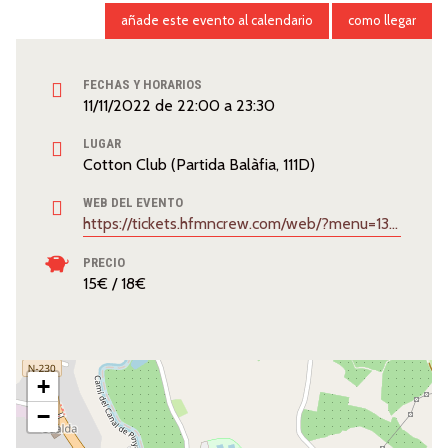
añade este evento al calendario
como llegar
FECHAS Y HORARIOS
11/11/2022
de
22:00
a
23:30
LUGAR
Cotton Club (Partida Balàfia, 111D)
WEB DEL EVENTO
https://tickets.hfmncrew.com/web/?menu=138&pagina=entradas&item=41212&siteID=hfmncrew
PRECIO
15€ / 18€
+
−