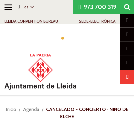
973 700 319
es
Alternar
Saltar al contenido
Saltar a la navegación
Información de contacto
navegación
Cl
LLEIDA CONVENTION BUREAU
SEDE-ELECTRÓNICA
Alte
nav
Usted
Inicio
Agenda
CANCELADO - CONCIERTO · NIÑO DE
está
ELCHE
aquí: