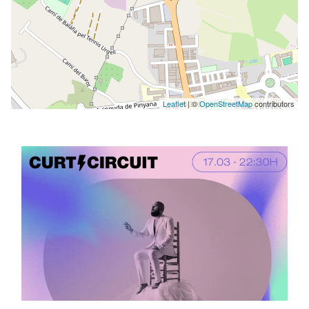
Leaflet
| ©
OpenStreetMap
contributors