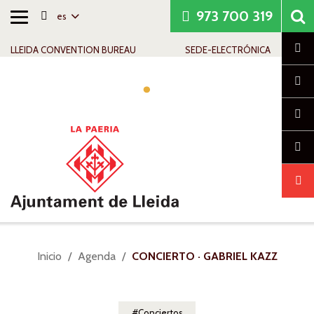
973 700 319
es
Alternar
Saltar al contenido
Saltar a la navegación
Información de contacto
navegación
Cl
LLEIDA CONVENTION BUREAU
SEDE-ELECTRÓNICA
Alte
nav
Usted
Inicio
Agenda
CONCIERTO · GABRIEL KAZZ
está
aquí:
Conciertos