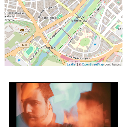
Leaflet
| ©
OpenStreetMap
contributors