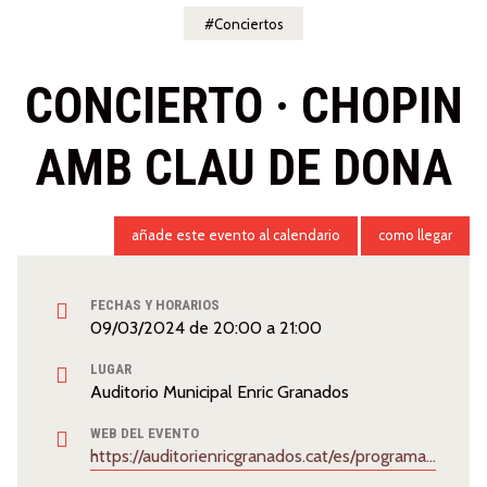
Conciertos
CONCIERTO · CHOPIN
AMB CLAU DE DONA
añade este evento al calendario
como llegar
FECHAS Y HORARIOS
09/03/2024
de
20:00
a
21:00
LUGAR
Auditorio Municipal Enric Granados
WEB DEL EVENTO
https://auditorienricgranados.cat/es/programacio/chopin-amb-clau-de-dona-orquestra-simfonica-del-valles-emma-vilarasau-narradora/