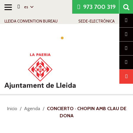
973 700 319
es
Alternar
Saltar al contenido
Saltar a la navegación
Información de contacto
navegación
Cl
LLEIDA CONVENTION BUREAU
SEDE-ELECTRÓNICA
Alte
nav
Usted
Inicio
Agenda
CONCIERTO · CHOPIN AMB CLAU DE
está
DONA
aquí: