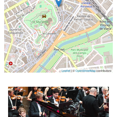
Leaflet
| ©
OpenStreetMap
contributors