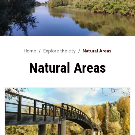
You
Home
Explore the city
Natural Areas
are
Natural Areas
here: