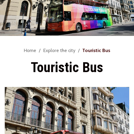
You
Home
Explore the city
Touristic Bus
are
Touristic Bus
here: