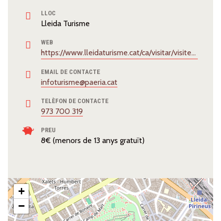
LLOC
Lleida Turisme
WEB
https://www.lleidaturisme.cat/ca/visitar/visites-guiades/visites-guiades
EMAIL DE CONTACTE
infoturisme@paeria.cat
TELÈFON DE CONTACTE
973 700 319
PREU
8€ (menors de 13 anys gratuït)
+
−