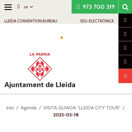
973 700 319
ca
Alternar
Saltar al contingut
Saltar a la navegació
Informació de contacte
navegació
Cl
LLEIDA CONVENTION BUREAU
SEU-ELECTRÒNICA
Alte
nave
Sou
Inici
Agenda
VISITA GUIADA "LLEIDA CITY TOUR"
a:
2025-05-18