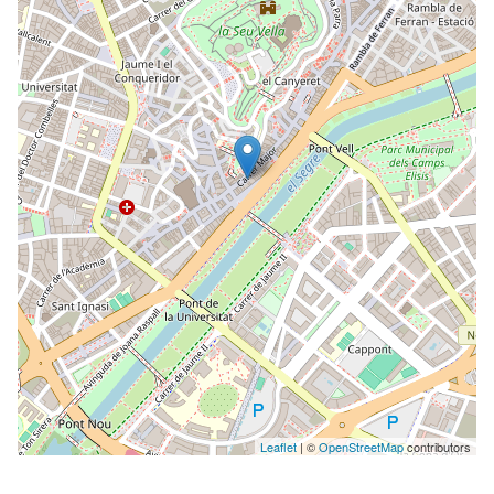
Leaflet
| ©
OpenStreetMap
contributors