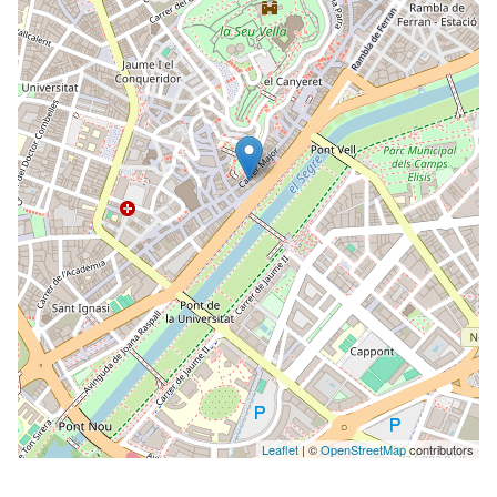
Leaflet
| ©
OpenStreetMap
contributors