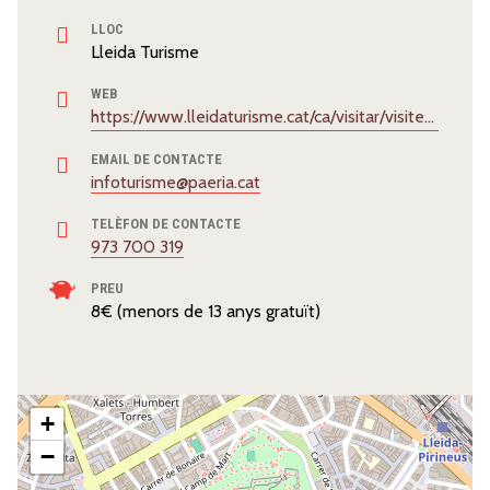
LLOC
Lleida Turisme
WEB
https://www.lleidaturisme.cat/ca/visitar/visites-guiades/visites-guiades
EMAIL DE CONTACTE
infoturisme@paeria.cat
TELÈFON DE CONTACTE
973 700 319
PREU
8€ (menors de 13 anys gratuït)
+
−