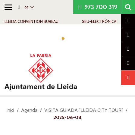
973 700 319
ca
Alternar
Saltar al contingut
Saltar a la navegació
Informació de contacte
navegació
Cl
LLEIDA CONVENTION BUREAU
SEU-ELECTRÒNICA
Alte
nave
Sou
Inici
Agenda
VISITA GUIADA "LLEIDA CITY TOUR"
a:
2025-06-08