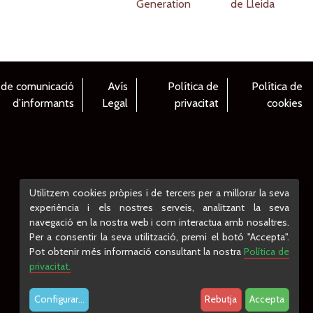
 de comunicació
Avís
Política de
Política de
d’informants
Legal
privacitat
cookies
Utilitzem cookies pròpies i de tercers per a millorar la seva
experiència i els nostres serveis, analitzant la seva
navegació en la nostra web i com interactua amb nosaltres.
Per a consentir la seva utilització, premi el botó "Accepta".
Pot obtenir més informació consultant la nostra
Política de
privacitat.
Configurar
...
Rebutja
Accepta