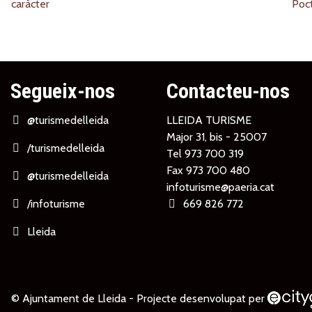
Segueix-nos
Contacteu-nos
@turismedelleida
LLEIDA TURISME
Major 31, bis - 25007
/turismedelleida
Tel
973 700 319
Fax 973 700 480
@turismedelleida
infoturisme@paeria.cat
/infoturisme
669 826 772
Lleida
© Ajuntament de Lleida -
Projecte desenvolupat per