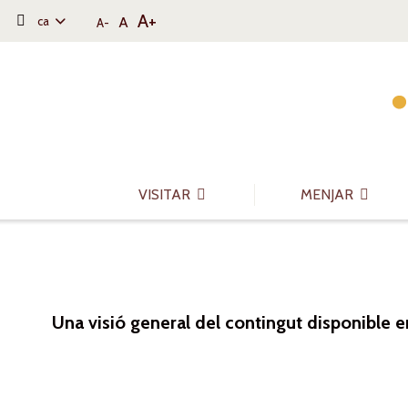
A+
A
ca
A-
Saltar al contingut
Saltar a la navegació
Informació de contacte
VISITAR
MENJAR
Una visió general del contingut disponible e