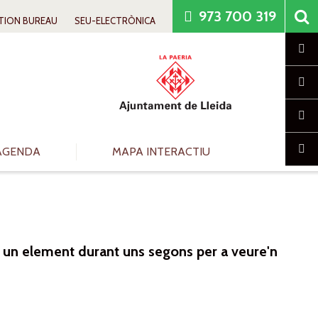
973 700 319
TION BUREAU
SEU-ELECTRÒNICA
Cl
AGENDA
MAPA INTERACTIU
re un element durant uns segons per a veure'n