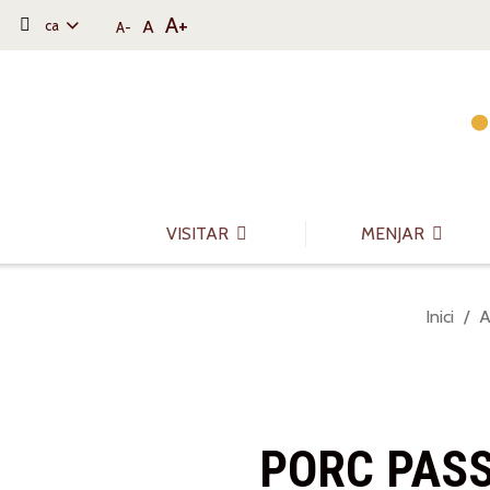
A+
A
ca
A-
Saltar al contingut
Saltar a la navegació
Informació de contacte
VISITAR
MENJAR
Sou
Inici
A
a:
PORC PASS