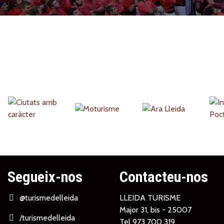
Partners
Segueix-nos
Contacteu-nos
@turismedelleida
LLEIDA TURISME
Major 31, bis - 25007
/turismedelleida
Tel
973 700 319