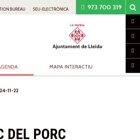
973 700 319
TION BUREAU
SEU-ELECTRÒNICA
Cl
AGENDA
MAPA INTERACTIU
24-11-22
C DEL PORC