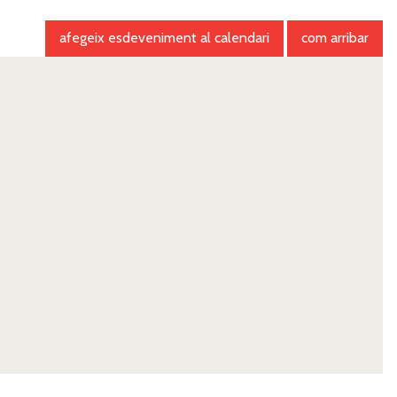
afegeix esdeveniment al calendari
com arribar