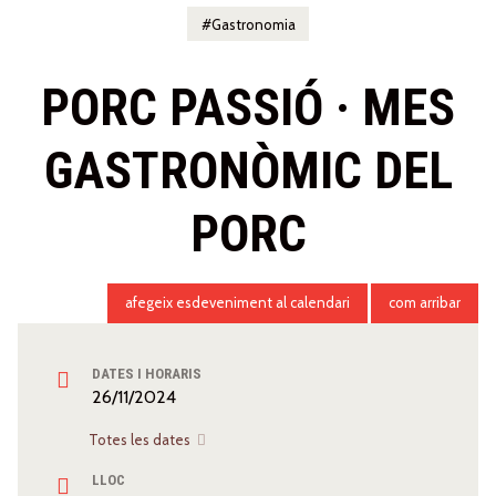
Gastronomia
PORC PASSIÓ · MES
GASTRONÒMIC DEL
PORC
afegeix esdeveniment al calendari
com arribar
DATES I HORARIS
26/11/2024
Totes les dates
LLOC