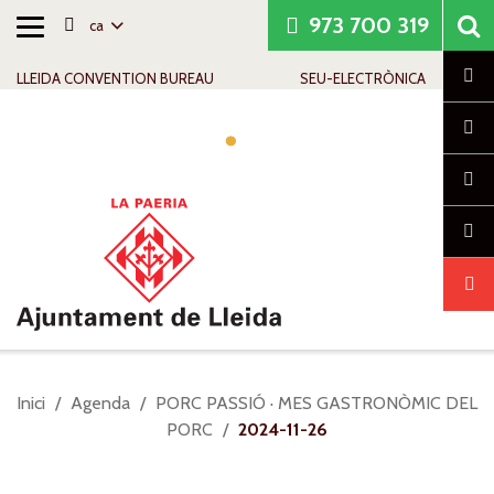
973 700 319
ca
Alternar
Saltar al contingut
Saltar a la navegació
Informació de contacte
navegació
Cl
LLEIDA CONVENTION BUREAU
SEU-ELECTRÒNICA
Alte
nave
Sou
Inici
Agenda
PORC PASSIÓ · MES GASTRONÒMIC DEL
a:
PORC
2024-11-26