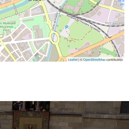
Leaflet
| ©
OpenStreetMap
contributors