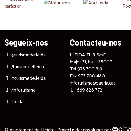
Partners
Segueix-nos
Contacteu-nos
@turismedelleida
LLEIDA TURISME
Major 31, bis - 25007
/turismedelleida
Tel
973 700 319
Fax 973 700 480
@turismedelleida
infoturisme@paeria.cat
/infoturisme
669 826 772
Lleida
© Ajuntament de Lleida -
Projecte desenvolupat per