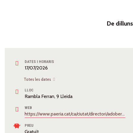
De dillun
DATES I HORARIS
17/07/2026
Totes les dates
LLOC
Rambla Ferran, 9 Lleida
WEB
https://www.paeria.cat/ca/ciutat/directori/adoberies
PREU
Gratuït