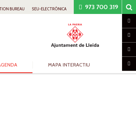
973 700 319
TION BUREAU
SEU-ELECTRÒNICA
Cl
AGENDA
MAPA INTERACTIU