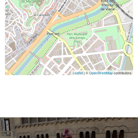
Leaflet
| ©
OpenStreetMap
contributors