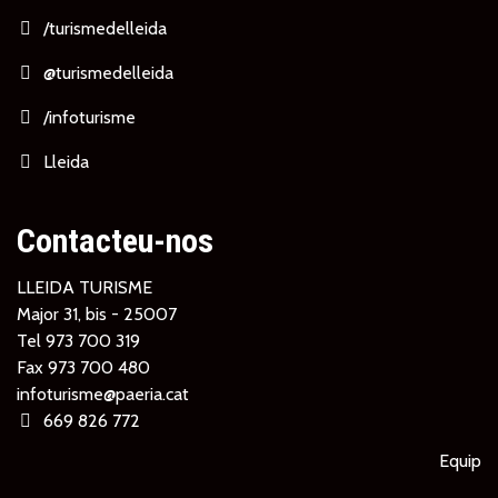
/turismedelleida
@turismedelleida
/infoturisme
Lleida
Contacteu-nos
LLEIDA TURISME
Major 31, bis - 25007
Tel
973 700 319
Fax 973 700 480
infoturisme@paeria.cat
669 826 772
Equip