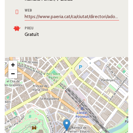
WEB
https://www.paeria.cat/ca/ciutat/directori/adoberies
PREU
Gratuït
+
−