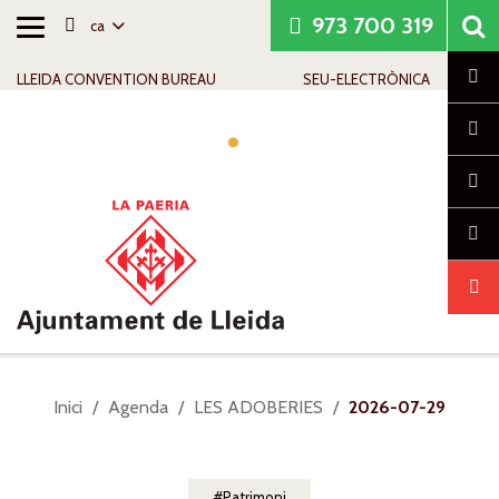
973 700 319
ca
Alternar
Saltar al contingut
Saltar a la navegació
Informació de contacte
navegació
Cl
LLEIDA CONVENTION BUREAU
SEU-ELECTRÒNICA
Alte
nave
Sou
Inici
Agenda
LES ADOBERIES
2026-07-29
a:
Patrimoni