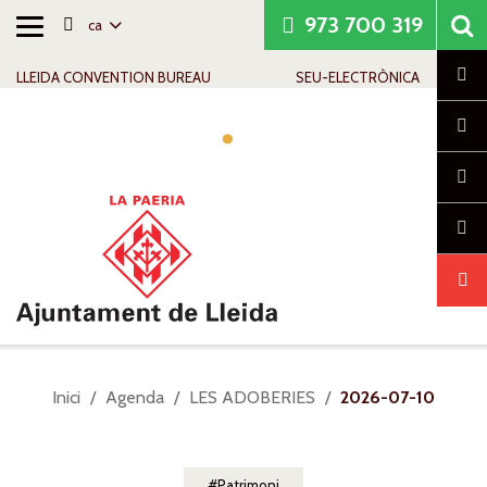
973 700 319
ca
Alternar
Saltar al contingut
Saltar a la navegació
Informació de contacte
navegació
Cl
LLEIDA CONVENTION BUREAU
SEU-ELECTRÒNICA
Alte
nave
Sou
Inici
Agenda
LES ADOBERIES
2026-07-10
a:
Patrimoni