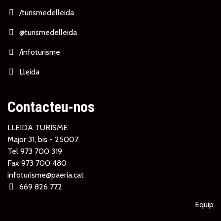
/turismedelleida
@turismedelleida
/infoturisme
Lleida
Contacteu-nos
LLEIDA TURISME
Major 31, bis - 25007
Tel
973 700 319
Fax 973 700 480
infoturisme@paeria.cat
669 826 772
Equip