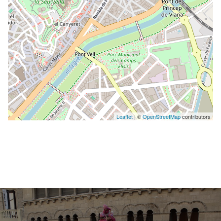
Leaflet
| ©
OpenStreetMap
contributors