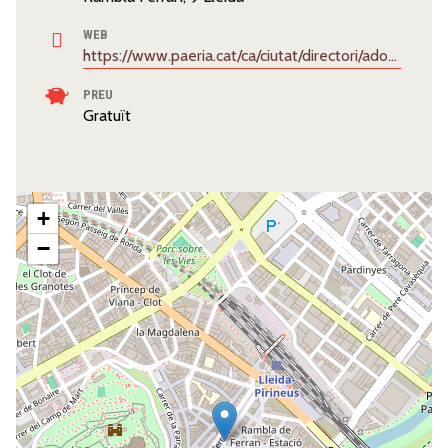
WEB
https://www.paeria.cat/ca/ciutat/directori/adoberies
PREU
Gratuït
+
−