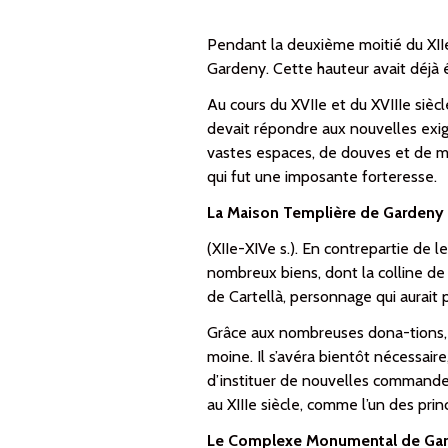
Pendant la deuxième moitié du XIIe 
Gardeny. Cette hau­teur avait déjà 
Au cours du XVIIe et du XVIIIe siècl
devait répondre aux nouvelles exigen
vas­tes espaces, de douves et de m
qui fut une imposante for­teresse.
La Maison Templière de Gardeny ( 
(XIIe-XIVe s.). En contrepartie de leu
nombreux biens, dont la colline de
de Cartellà, personnage qui aurait
Grâce aux nombreuses do­na­-tio­ns,
moine. Il s’avéra bientôt né­ces­s­ai
d’instituer de nouvelles com­man­der
au XIIIe siècle, comme l’un des prin
Le Complexe Monumental de Ga