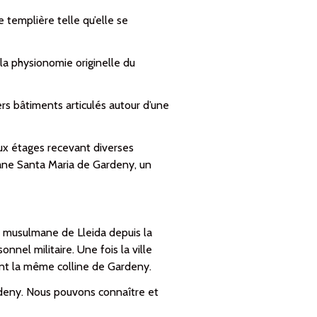
e templière telle qu’elle se
 phy­sio­nomie ori­gi­ne­lle du
 bâtiments ar­ti­cu­lés au­tour d’une
eux étages recevant diverses
­ma­ne Santa Maria de Gardeny, un
 musulmane de Lleida depuis la
nnel militaire. Une fois la ville
ont la même colline de Gardeny.
rdeny. Nous pouvons connaître et