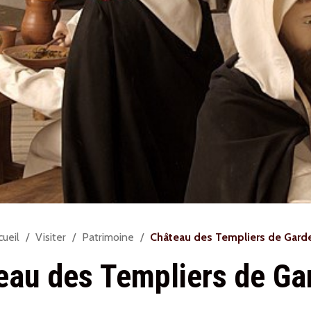
us
ueil
Visiter
Patrimoine
Château des Templiers de Gard
es
eau des Templiers de Ga