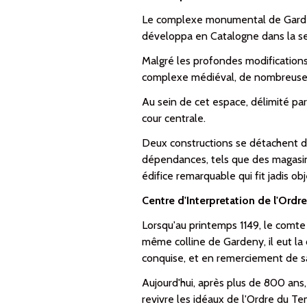
Le complexe monumental de Gar­deny c
développa en Ca­ta­log­ne dans la s
Malgré les pro­fon­des mo­difications 
complexe médiéval, de nom­breuses tr
Au sein de cet es­pa­ce, délimité par
cour centrale.
Deux constructions se détachent de 
dépendances, tels que des ma­ga­sins
édifice re­mar­qua­ble qui fit jadis ob
Centre d'Interpretation de l'Ord
Lorsqu'au printemps 1149, le comt
même colline de Gardeny, il eut la c
conquise, et en remerciement de sa
Aujourd'hui, après plus de 800 ans
revivre les idéaux de l'Ordre du T