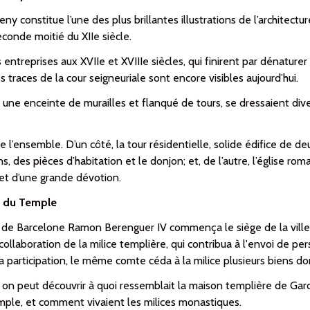
onstitue l’une des plus bri­llantes illustrations de l’architectur
econde moitié du XIIe siècle.
entreprises aux XVIIe et XVIIIe siècles, qui finirent par dénaturer la
aces de la cour seig­neu­riale sont en­core visibles aujourd’hui.
 une enceinte de murailles et flan­qué de tours, se dressaient divers
l’ensemble. D’un côté, la tour résidentielle, solide édifice de d
, des pièces d’habitation et le donjon; et, de l’autre, l’église ro
jet d’une gran­de dé­vo­tion.
re du Temple
e de Barcelone Ramon Berenguer IV commença le siège de la ville
ollaboration de la milice templière, qui contribua à l'envoi de perso
 participation, le même comte céda à la milice plusieurs biens d
, on peut découvrir à quoi ressemblait la maison templière de Ga
emple, et comment vivaient les milices monastiques.