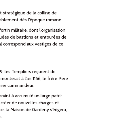
 stratégique de la colline de
robablement dès l’époque romane.
rtin militaire, dont l’organisation
anquées de bastions et en­tourées de
al correspond aux vestiges de ce
1149, les Templiers reçurent de
n­terait à l’an 1156; le frère Pere
remier commandeur.
rvint à accumulé un large pa­tri­
e créer de nouve­lles char­ges et
ce, la Maison de Gar­deny s’érigera,
n.