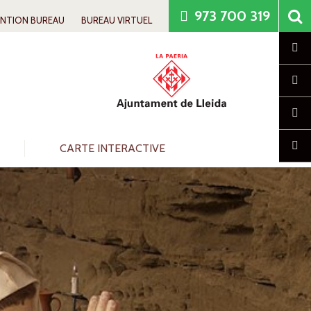
973 700 319
ENTION BUREAU
BUREAU VIRTUEL
Cl
CARTE INTERACTIVE