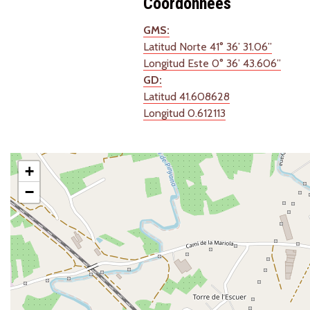
Coordonnées
GMS:
Latitud Norte 41° 36’ 31.06”
Longitud Este 0° 36’ 43.606”
GD:
Latitud 41.608628
Longitud 0.612113
+
−