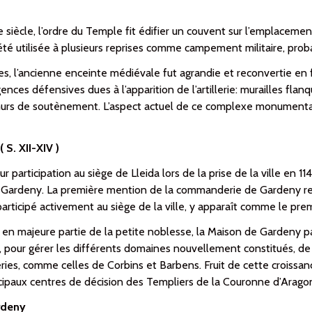
siècle, l’ordre du Temple fit édifier un couvent sur l’emplacement
été utilisée à plu­sieurs reprises comme cam­pe­ment mi­litaire, p
es, l’ancienne enceinte médiévale fut agrandie et reconvertie en fo
ces dé­fen­sives dues à l’apparition de l’artillerie: mu­rai­lles fl
urs de soutè­ne­ment. L’aspect actuel de ce com­plexe mo­nu­men­t
S. XII-XIV )
r par­ti­ci­pa­tion au siège de Lleida lors de la prise de la ville en 
 Gar­deny. La première mention de la commanderie de Gardeny re­mo
 participé activement au siège de la ville, y apparaît comme le p
 en majeure partie de la pe­tite noblesse, la Maison de Gar­deny pa
re, pour gérer les di­ffé­rents do­maines nouvellement cons­ti­tués, d
ies, com­me celles de Corbins et Bar­bens. Fruit de cette crois­san­
­cipaux cen­tres de dé­ci­sion des Tem­pliers de la Couron­ne d’Arago
rdeny