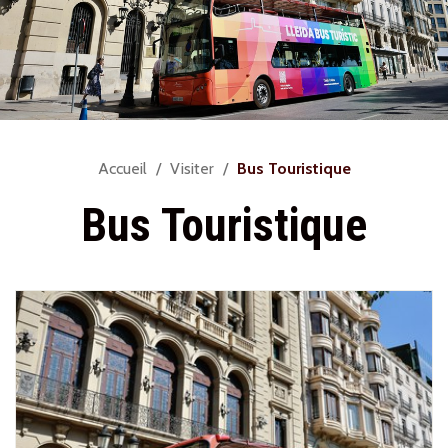
Vous
Accueil
Visiter
Bus Touristique
êtes
Bus Touristique
ici :