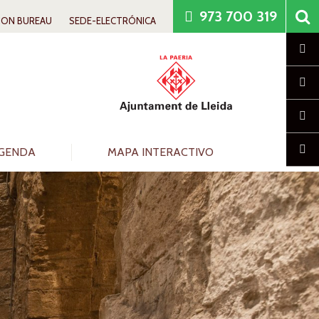
973 700 319
ION BUREAU
SEDE-ELECTRÓNICA
Cl
GENDA
MAPA INTERACTIVO