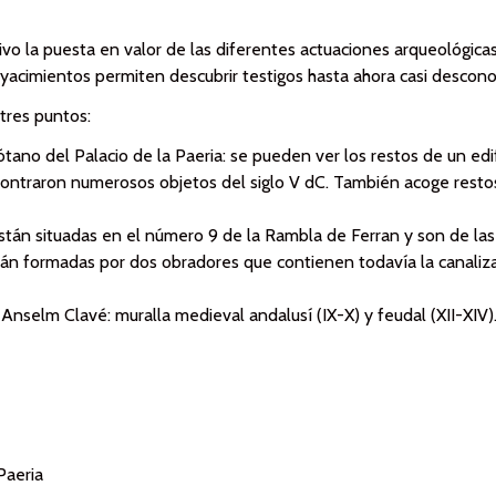
ivo la puesta en valor de las diferentes actuaciones arqueológica
s yacimientos permiten descubrir testigos hasta ahora casi descon
 tres puntos:
tano del Palacio de la Paeria: se pueden ver los restos de un edif
ontraron numerosos objetos del siglo V dC. También acoge restos
I: están situadas en el número 9 de la Rambla de Ferran y son de l
án formadas por dos obradores que contienen todavía la canaliza
 Anselm Clavé: muralla medieval andalusí (IX-X) y feudal (XII-XIV)
Paeria