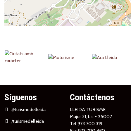
Partners
Síguenos
Contáctenos
@turismedelleida
LLEIDA TURISME
Major 31, bis - 25007
/turismedelleida
Tel
973 700 319
Fax 973 700 480